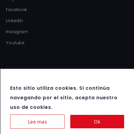
Facebook
Linkedin
Instagram
Youtube
Copyright 2012 - 2026 FBM®. Reservados todos los
Esto sitio utiliza cookies. Si continúa
derechos.
navegando por el sitio, acepta nuestro
Términos y condiciones
uso de cookies.
Protección de datos y política de cookies
Juego responsable
Lee mas
Ok