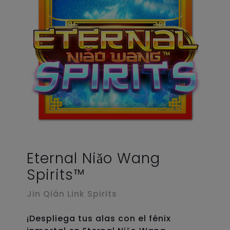
Eternal Niǎo Wang
Spirits™
Jin Qián Link Spirits
¡Despliega tus alas con el fénix