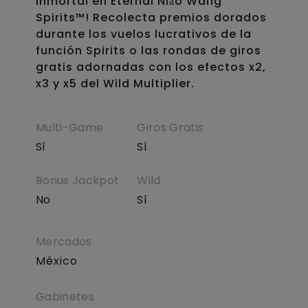
inmortal en Eternal Niǎo Wang
Spirits™! Recolecta premios dorados
durante los vuelos lucrativos de la
función Spirits o las rondas de giros
gratis adornadas con los efectos x2,
x3 y x5 del Wild Multiplier.
Multi-Game
Giros Gratis
Sí
Sí
Bonus Jackpot
Wild
No
Sí
Mercados
México
Gabinetes