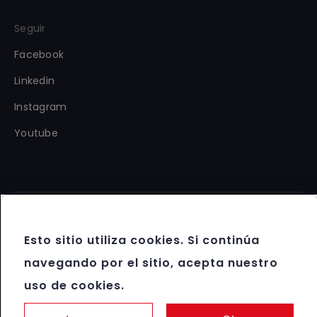
Seguir
Facebook
Linkedin
Instagram
Youtube
Copyright 2012 - 2026 FBM®. Reservados todos los
Esto sitio utiliza cookies. Si continúa
derechos.
navegando por el sitio, acepta nuestro
Términos y condiciones
uso de cookies.
Protección de datos y política de cookies
Juego responsable