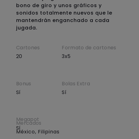
bono de giro y unos gráficos y
sonidos totalmente nuevos que le
mantendrán enganchado a cada
jugada.
Cartones
Formato de cartones
20
3x5
Bonus
Bolas Extra
Sí
Sí
Megapot
Mercados
Sí
México,
Filipinas